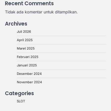
Recent Comments
Tidak ada komentar untuk ditampilkan.
Archives
Juli 2026
April 2025
Maret 2025
Februari 2025
Januari 2025
Desember 2024
November 2024
Categories
SLOT