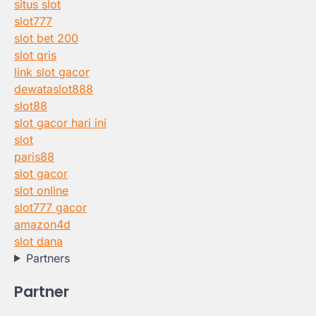
situs slot
slot777
slot bet 200
slot qris
link slot gacor
dewataslot888
slot88
slot gacor hari ini
slot
paris88
slot gacor
slot online
slot777 gacor
amazon4d
slot dana
Partners
Partner