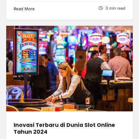
3 min read
Read More
SLOT
Inovasi Terbaru di Dunia Slot Online
Tahun 2024