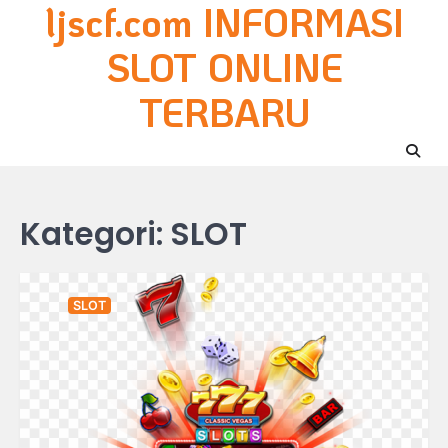
ljscf.com INFORMASI
Skip
to
SLOT ONLINE
content
TERBARU
Kategori:
SLOT
SLOT