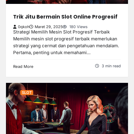
Trik Jitu Bermain Slot Online Progresif
0qkoh
Maret 29, 2025
180 Views
Strategi Memilih Mesin Slot Progresif Terbaik
Memilih mesin slot progresif terbaik memerlukan
strategi yang cermat dan pengetahuan mendalam.
Pertama, penting untuk memahami…
3 min read
Read More
SLOT