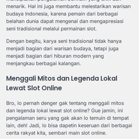
menarik. Hal ini juga membantu melestarikan warisan
budaya Indonesia, karena pemain dari berbagai
belahan dunia dapat mengenal dan mengapresiasi
seni tradisional melalui permainan slot.
Dengan begitu, karya seni tradisional tidak hanya
menjadi bagian dari warisan budaya, tetapi juga
menjadi bagian dari hiburan modern yang
menjangkau berbagai kalangan.
Menggali Mitos dan Legenda Lokal
Lewat Slot Online
Bro, lo pernah denger gak tentang menggali mitos
dan legenda lokal lewat slot online? Gue jamin, ini
pengalaman seru yang gak akan lo temuin di tempat
lain, deh! Jadi, lo bisa dapetin keseruan dari berbagai
cerita rakyat kita, sembari main slot online.