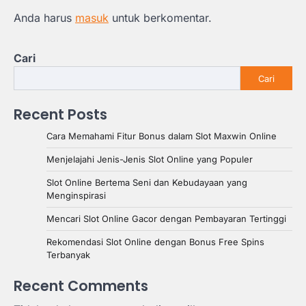
Anda harus
masuk
untuk berkomentar.
Cari
Cari
Recent Posts
Cara Memahami Fitur Bonus dalam Slot Maxwin Online
Menjelajahi Jenis-Jenis Slot Online yang Populer
Slot Online Bertema Seni dan Kebudayaan yang
Menginspirasi
Mencari Slot Online Gacor dengan Pembayaran Tertinggi
Rekomendasi Slot Online dengan Bonus Free Spins
Terbanyak
Recent Comments