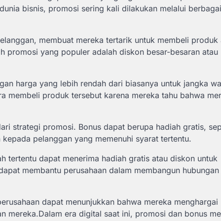
nia bisnis, promosi sering kali dilakukan melalui berbagai
 pelanggan, membuat mereka tertarik untuk membeli produk 
h promosi yang populer adalah diskon besar-besaran atau 
an harga yang lebih rendah dari biasanya untuk jangka wa
era membeli produk tersebut karena mereka tahu bahwa me
ari strategi promosi. Bonus dapat berupa hadiah gratis, sep
 kepada pelanggan yang memenuhi syarat tertentu.
 tertentu dapat menerima hadiah gratis atau diskon untuk
ga dapat membantu perusahaan dalam membangun hubungan
erusahaan dapat menunjukkan bahwa mereka menghargai
 mereka.Dalam era digital saat ini, promosi dan bonus me