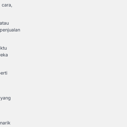
 cara,
atau
penjualan
ktu
reka
erti
 yang
narik