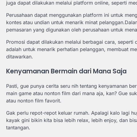
juga dapat dilakukan melalui platform online, seperti me
Perusahaan dapat menggunakan platform ini untuk me
kontes atau undian untuk menarik minat pelanggan.Dala
pemasaran yang digunakan oleh perusahaan untuk menar
Promosi dapat dilakukan melalui berbagai cara, seperti d
adalah untuk menarik perhatian pelanggan, membuat me
ditawarkan.
Kenyamanan Bermain dari Mana Saja
Pasti, gue punya cerita seru nih tentang kenyamanan berm
main game atau nonton film dari mana aja, kan? Gue suk
atau nonton film favorit.
Gak perlu repot-repot keluar rumah. Apalagi kalo lagi 
kayak gini bikin kita bisa lebih relax, lebih enjoy, dan b
tantangan.