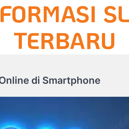
 INFORMASI S
TERBARU
Online di Smartphone