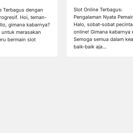
Slot Online Terbagus:
ne Terbagus dengan
Pengalaman Nyata Pemai
rogresif. Hoi, teman-
Halo, sobat-sobat pecinta
llo, gimana kabarnya?
online! Gimana kabarnya 
 untuk merasakan
Semoga semua dalam ke
eru bermain slot
baik-baik aja…