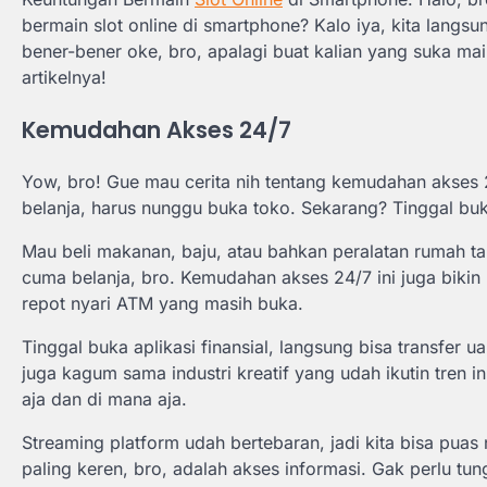
bermain slot online di smartphone? Kalo iya, kita langs
bener-bener oke, bro, apalagi buat kalian yang suka ma
artikelnya!
Kemudahan Akses 24/7
Yow, bro! Gue mau cerita nih tentang kemudahan akses 
belanja, harus nunggu buka toko. Sekarang? Tinggal buka 
Mau beli makanan, baju, atau bahkan peralatan rumah t
cuma belanja, bro. Kemudahan akses 24/7 ini juga bikin h
repot nyari ATM yang masih buka.
Tinggal buka aplikasi finansial, langsung bisa transfer 
juga kagum sama industri kreatif yang udah ikutin tren in
aja dan di mana aja.
Streaming platform udah bertebaran, jadi kita bisa pua
paling keren, bro, adalah akses informasi. Gak perlu tu