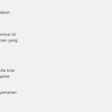
dakan
omosi ini
anan yang
ita bisa
 game
enyamanan