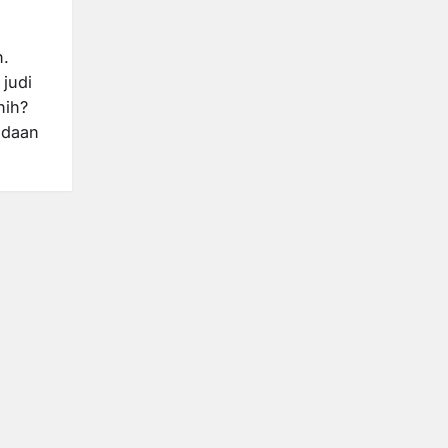
n.
 judi
nih?
adaan