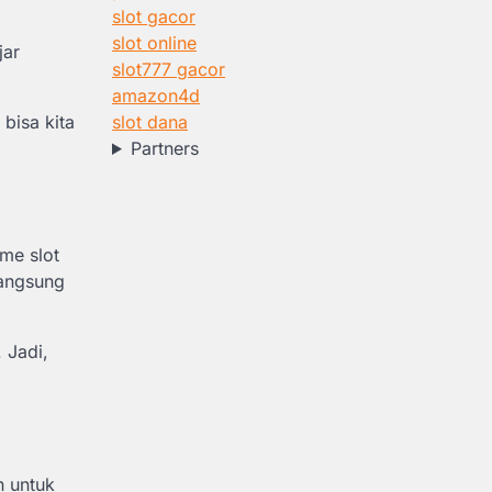
slot gacor
slot online
jar
slot777 gacor
amazon4d
slot dana
bisa kita
Partners
me slot
langsung
 Jadi,
n untuk