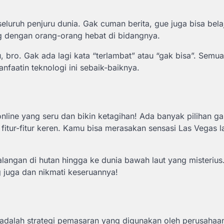
eluruh penjuru dunia. Gak cuman berita, gue juga bisa bela
ng dengan orang-orang hebat di bidangnya.
 bro. Gak ada lagi kata “terlambat” atau “gak bisa”. Semua 
faatin teknologi ini sebaik-baiknya.
line yang seru dan bikin ketagihan! Ada banyak pilihan ga
fitur-fitur keren. Kamu bisa merasakan sensasi Las Vegas 
langan di hutan hingga ke dunia bawah laut yang misterius.
g juga dan nikmati keseruannya!
dalah strategi pemasaran yang digunakan oleh perusahaa