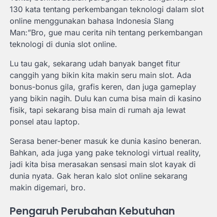
130 kata tentang perkembangan teknologi dalam slot
online menggunakan bahasa Indonesia Slang
Man:”Bro, gue mau cerita nih tentang perkembangan
teknologi di dunia slot online.
Lu tau gak, sekarang udah banyak banget fitur
canggih yang bikin kita makin seru main slot. Ada
bonus-bonus gila, grafis keren, dan juga gameplay
yang bikin nagih. Dulu kan cuma bisa main di kasino
fisik, tapi sekarang bisa main di rumah aja lewat
ponsel atau laptop.
Serasa bener-bener masuk ke dunia kasino beneran.
Bahkan, ada juga yang pake teknologi virtual reality,
jadi kita bisa merasakan sensasi main slot kayak di
dunia nyata. Gak heran kalo slot online sekarang
makin digemari, bro.
Pengaruh Perubahan Kebutuhan