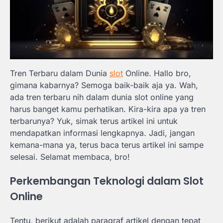
Tren Terbaru dalam Dunia
slot
Online. Hallo bro,
gimana kabarnya? Semoga baik-baik aja ya. Wah,
ada tren terbaru nih dalam dunia slot online yang
harus banget kamu perhatikan. Kira-kira apa ya tren
terbarunya? Yuk, simak terus artikel ini untuk
mendapatkan informasi lengkapnya. Jadi, jangan
kemana-mana ya, terus baca terus artikel ini sampe
selesai. Selamat membaca, bro!
Perkembangan Teknologi dalam Slot
Online
Tentu, berikut adalah paragraf artikel dengan tepat